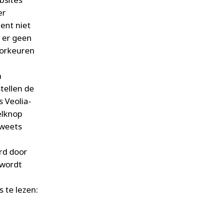
er
ent niet
 er geen
oorkeuren
n
tellen de
 Veolia-
elknop
tweets
rd door
 wordt
 te lezen: