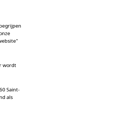
 begrijpen
 onze
website"
r wordt
60 Saint-
nd als