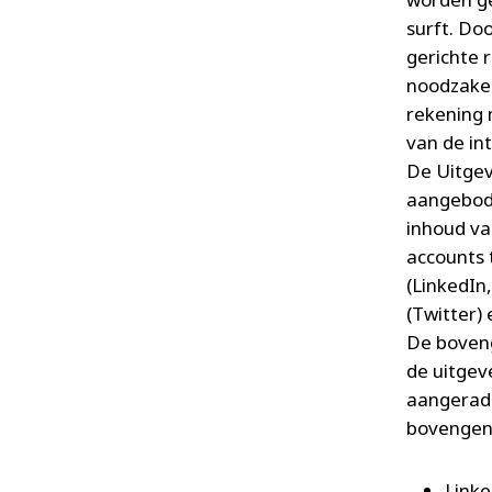
surft. Do
gerichte 
noodzakel
rekening 
van de in
De Uitgev
aangebode
inhoud va
accounts 
(LinkedIn
(Twitter) 
De boven
de uitgev
aangerade
bovengeno
Linke