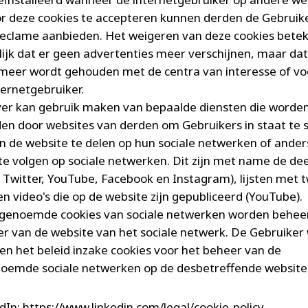
or deze cookies te accepteren kunnen derden de Gebruik
reclame aanbieden. Het weigeren van deze cookies betek
ijk dat er geen advertenties meer verschijnen, maar dat
meer wordt gehouden met de centra van interesse of v
ternetgebruiker.
er kan gebruik maken van bepaalde diensten die worde
n door websites van derden om Gebruikers in staat te s
n de website te delen op hun sociale netwerken of anders
te volgen op sociale netwerken. Dit zijn met name de de
, Twitter, YouTube, Facebook en Instagram), lijsten met 
en video's die op de website zijn gepubliceerd (YouTube).
genoemde cookies van sociale netwerken worden behee
er van de website van het sociale netwerk. De Gebruiker
n het beleid inzake cookies voor het beheer van de
emde sociale netwerken op de desbetreffende websites
dIn:
https://www.linkedin.com/legal/cookie-policy