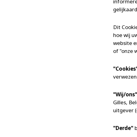
informere
gelijkaar
Dit Cooki
hoe wij u
website e
of "onze 
"Cookies
verwezen
"Wij/ons
Gilles, B
uitgever (
"Derde"
b