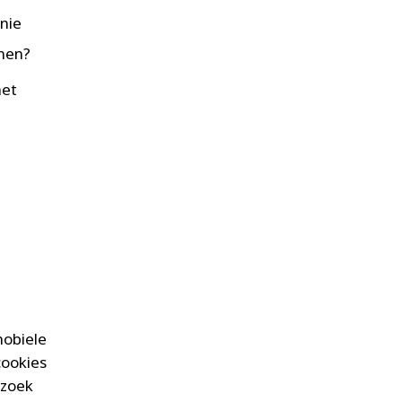
nie
enen?
het
mobiele
cookies
ezoek