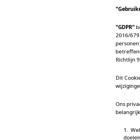
"Gebruik
"GDPR"
b
2016/679 
personen 
betreffen
Richtlijn 
Dit Cooki
wijziging
Ons priva
belangrij
Wel
doelei