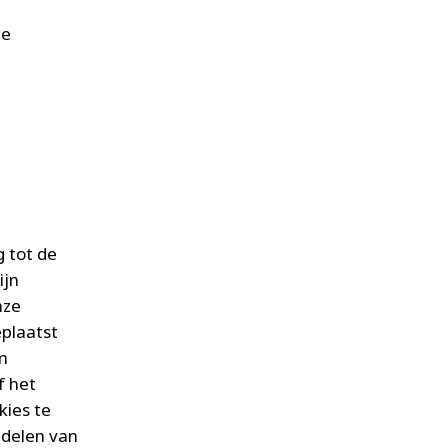
le
g tot de
ijn
nze
plaatst
m
f het
kies te
 delen van