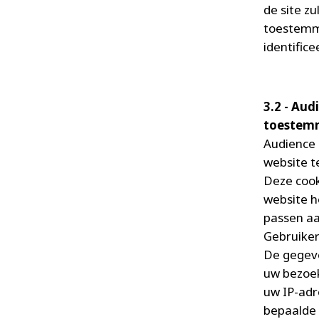
de site z
toestemmi
identific
3.2 - Au
toestemm
Audience 
website t
Deze cook
website h
passen aa
Gebruiker
De gegeve
uw bezoek
uw IP-adr
bepaalde 