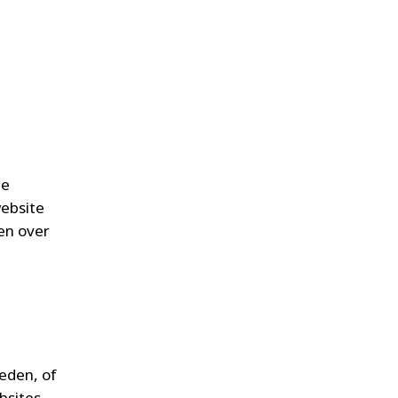
de
ebsite
en over
eden, of
bsites