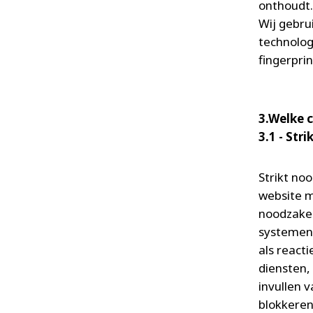
onthoudt.
Wij gebru
technolog
fingerpri
3.Welke 
3.1 - Str
Strikt no
website m
noodzakel
systemen 
als react
diensten,
invullen 
blokkeren