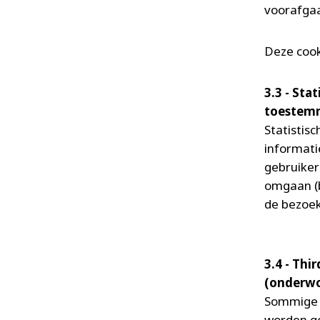
voorafga
Deze cooki
3.3 - Sta
toestemm
Statistis
informati
gebruike
omgaan (b
de bezoek
3.4 - Thi
(onderwo
Sommige c
worden ge