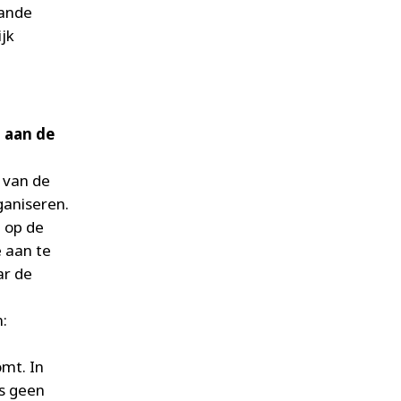
aande
jk
 aan de
 van de
ganiseren.
 op de
e aan te
ar de
:
mt. In
es geen